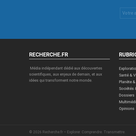
Votre
Email
:
RECHERCHE.FR
RUBRI
Média indépendant dédié aux découvertes
Explorati
scientifiques, aux enjeux de demain, et aux
Santé & V
idées qui transforment notre monde.
Planète &
Sociétés 
Dossiers
Multiméd
Opinions
© 2026 Recherche.fr – Explorer. Comprendre. Transmettre.