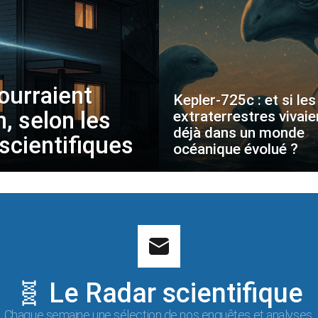
ourraient
Kepler-725c : et si les
, selon les
extraterrestres vivaie
déjà dans un monde
scientifiques
océanique évolué ?
🧬 Le Radar scientifique
Chaque semaine une sélection de nos enquêtes et analyses.