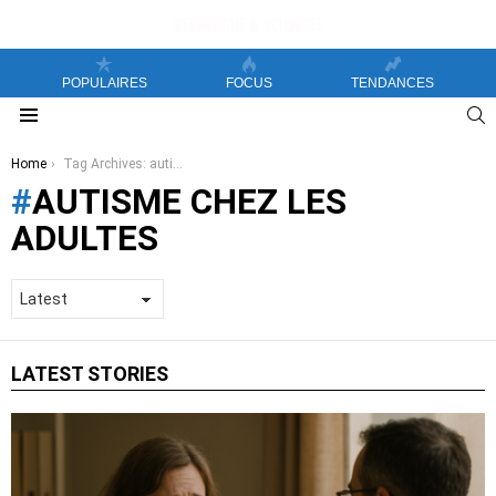
POPULAIRES
FOCUS
TENDANCES
S
Menu
You are here:
Home
Tag Archives: autisme chez les adultes
AUTISME CHEZ LES
ADULTES
LATEST STORIES