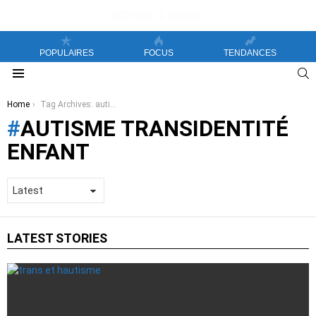
POPULAIRES
FOCUS
TENDANCES
S
Menu
You are here:
Home
Tag Archives: autisme transidentité enfant
AUTISME TRANSIDENTITÉ
ENFANT
LATEST STORIES