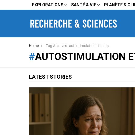
EXPLORATIONS
SANTÉ & VIE
PLANÈTE & CL
You are here:
Home
Tag Archives: autostimulation et autisme
AUTOSTIMULATION E
LATEST STORIES