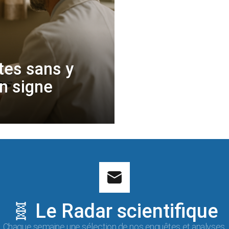
tes sans y
un signe
🧬 Le Radar scientifique
Chaque semaine une sélection de nos enquêtes et analyses.