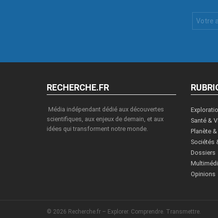
Votre
Email
:
RECHERCHE.FR
RUBRI
Média indépendant dédié aux découvertes
Explorati
scientifiques, aux enjeux de demain, et aux
Santé & V
idées qui transforment notre monde.
Planète &
Sociétés 
Dossiers
Multiméd
Opinions
© 2026 Recherche.fr – Explorer. Comprendre. Transmettre.