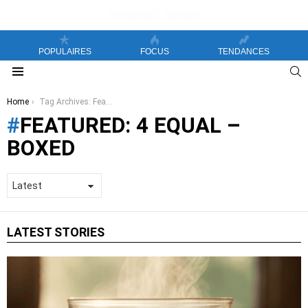
POPULAIRES
FOCUS
TENDANCES
S
Menu
You are here:
Home
Tag Archives: Featured: 4 equal – boxed
FEATURED: 4 EQUAL –
BOXED
LATEST STORIES