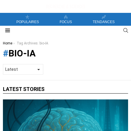
POPULAIRES
FOCUS
TENDANCES
S
Menu
You are here:
Home
Tag Archives: bio-IA
BIO-IA
LATEST STORIES