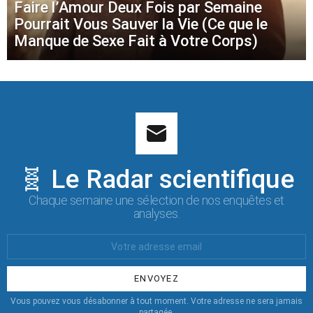
Faire l’Amour Deux Fois par Semaine
Pourrait Vous Sauver la Vie (Ce que le
Manque de Sexe Fait à Votre Corps)
🧬 Le Radar scientifique
Chaque semaine une sélection de nos enquêtes et
analyses.
Votre
Email
:
Vous pouvez vous désabonner à tout moment. Votre adresse ne sera jamais
partagée.