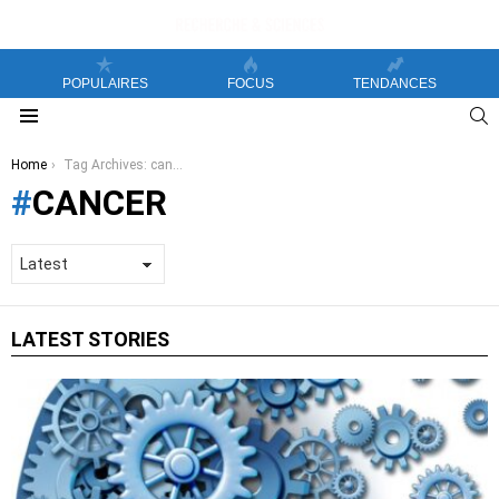
POPULAIRES
FOCUS
TENDANCES
S
Menu
You are here:
Home
Tag Archives: cancer
CANCER
LATEST STORIES