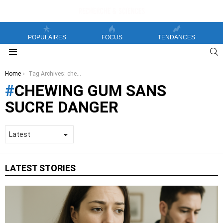
POPULAIRES
FOCUS
TENDANCES
S
Menu
You are here:
Home
Tag Archives: chewing gum sans sucre danger
CHEWING GUM SANS
SUCRE DANGER
LATEST STORIES