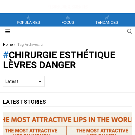
POPULAIRES
FOCUS
TENDANCES
S
Menu
You are here:
Home
Tag Archives: chirurgie esthétique lèvres danger
CHIRURGIE ESTHÉTIQUE
LÈVRES DANGER
LATEST STORIES