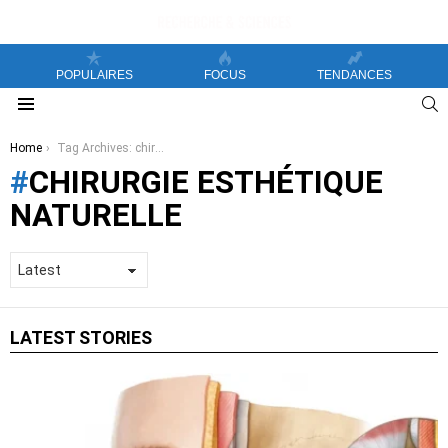
POPULAIRES
FOCUS
TENDANCES
S
Menu
You are here:
Home
Tag Archives: chirurgie esthétique naturelle
CHIRURGIE ESTHÉTIQUE
NATURELLE
LATEST STORIES