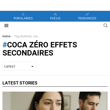
POPULAIRES
FOCUS
TENDANCES
S
Menu
You are here:
Home
Tag Archives: coca zéro effets secondaires
COCA ZÉRO EFFETS
SECONDAIRES
LATEST STORIES