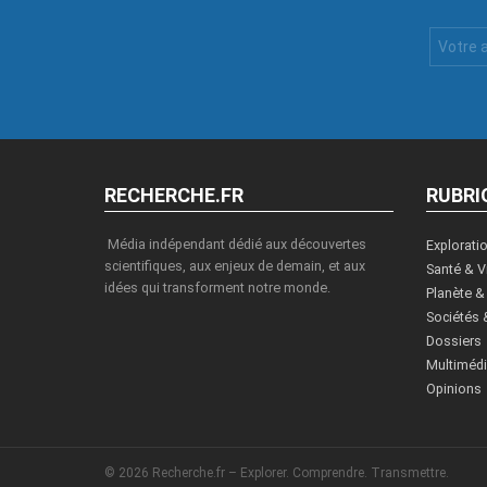
Votre
Email
:
RECHERCHE.FR
RUBRI
Média indépendant dédié aux découvertes
Explorati
scientifiques, aux enjeux de demain, et aux
Santé & V
idées qui transforment notre monde.
Planète &
Sociétés 
Dossiers
Multiméd
Opinions
© 2026 Recherche.fr – Explorer. Comprendre. Transmettre.