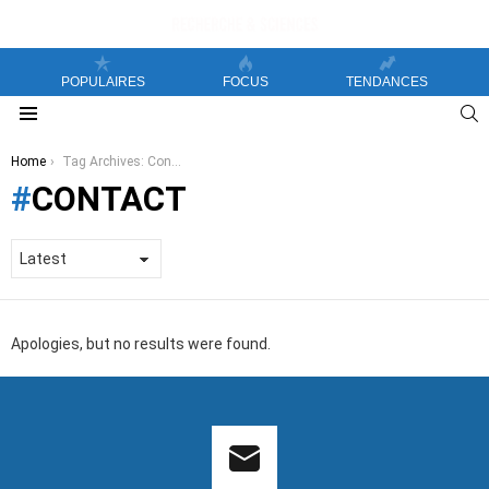
POPULAIRES
FOCUS
TENDANCES
S
Menu
You are here:
Home
Tag Archives: Contact
CONTACT
Apologies, but no results were found.