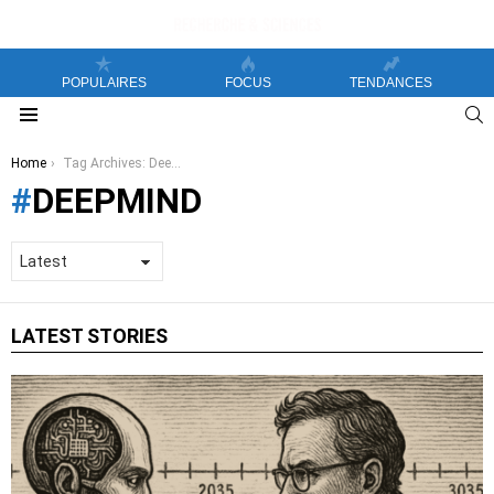
POPULAIRES
FOCUS
TENDANCES
S
Menu
You are here:
Home
Tag Archives: DeepMind
DEEPMIND
LATEST STORIES