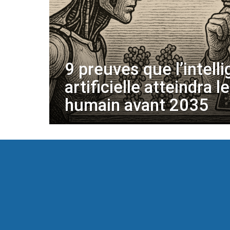
9 preuves que l’intell
artificielle atteindra l
humain avant 2035