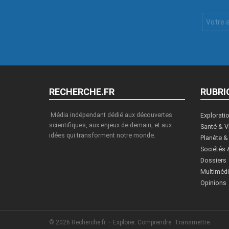
Votre
Email
:
RECHERCHE.FR
RUBRI
Média indépendant dédié aux découvertes
Explorati
scientifiques, aux enjeux de demain, et aux
Santé & V
idées qui transforment notre monde.
Planète &
Sociétés 
Dossiers
Multiméd
Opinions
© 2026 Recherche.fr – Explorer. Comprendre. Transmettre.