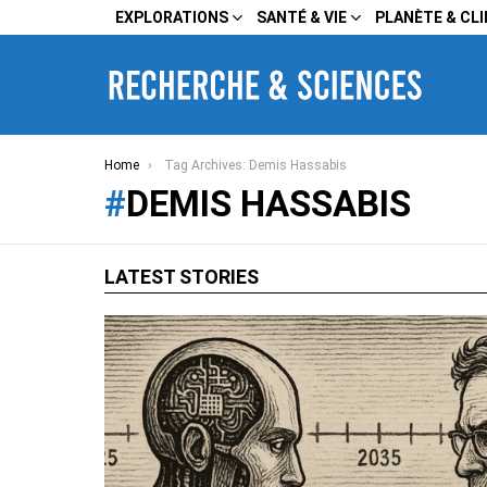
EXPLORATIONS
SANTÉ & VIE
PLANÈTE & CL
You are here:
Home
Tag Archives: Demis Hassabis
DEMIS HASSABIS
LATEST STORIES