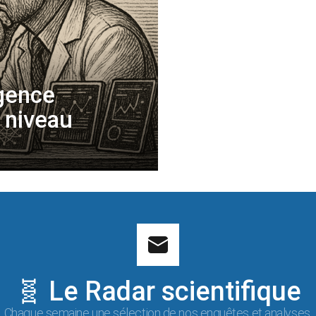
igence
e niveau
🧬 Le Radar scientifique
Chaque semaine une sélection de nos enquêtes et analyses.