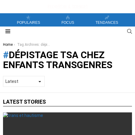
POPULAIRES
FOCUS
TENDANCES
S
Menu
You are here:
Home
Tag Archives: dépistage TSA chez enfants transgenres
DÉPISTAGE TSA CHEZ
ENFANTS TRANSGENRES
LATEST STORIES