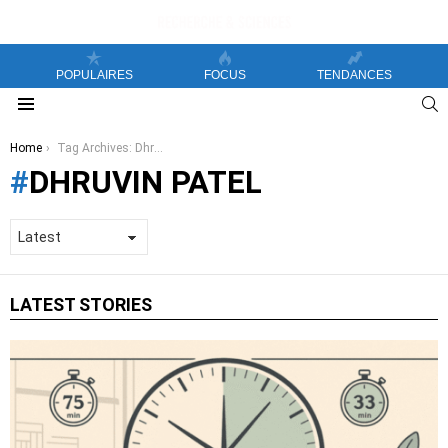
POPULAIRES
FOCUS
TENDANCES
S
Menu
You are here:
Home
Tag Archives: Dhruvin Patel
DHRUVIN PATEL
LATEST STORIES