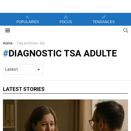
POPULAIRES
FOCUS
TENDANCES
S
Menu
You are here:
Home
Tag Archives: diagnostic TSA adulte
DIAGNOSTIC TSA ADULTE
LATEST STORIES