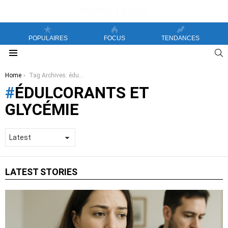
POPULAIRES
FOCUS
TENDANCES
S
Menu
You are here:
Home
Tag Archives: édulcorants et glycémie
ÉDULCORANTS ET
GLYCÉMIE
LATEST STORIES