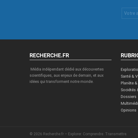
Votre
Email
:
RECHERCHE.FR
RUBRI
Média indépendant dédié aux découvertes
Explorati
scientifiques, aux enjeux de demain, et aux
Santé & V
idées qui transforment notre monde.
Planète &
Sociétés 
Dossiers
Multiméd
Opinions
© 2026 Recherche.fr – Explorer. Comprendre. Transmettre.