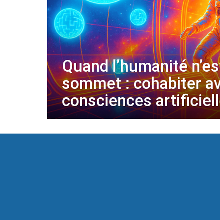
Quand l’humanité n’es
sommet : cohabiter a
consciences artificiel