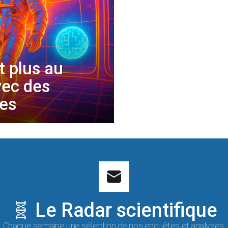
t plus au
vec des
les
🧬 Le Radar scientifique
Chaque semaine une sélection de nos enquêtes et analyses.