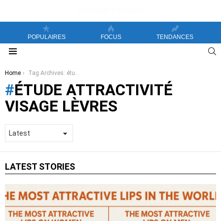
POPULAIRES
FOCUS
TENDANCES
S
Menu
You are here:
Home
Tag Archives: étude attractivité visage lèvres
ÉTUDE ATTRACTIVITÉ
VISAGE LÈVRES
LATEST STORIES