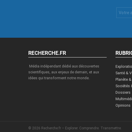
Votre
Email
:
RECHERCHE.FR
RUBRI
Média indépendant dédié aux découvertes
Explorati
scientifiques, aux enjeux de demain, et aux
Santé & V
idées qui transforment notre monde.
Planète &
Sociétés 
Dossiers
Multiméd
Opinions
© 2026 Recherche.fr – Explorer. Comprendre. Transmettre.