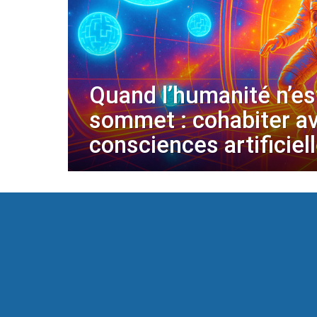
Quand l’humanité n’es
sommet : cohabiter a
consciences artificiel