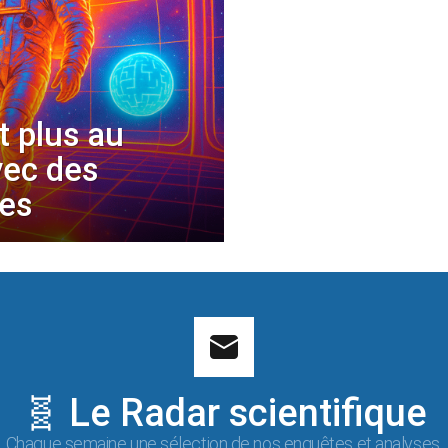
t plus au
vec des
les
🧬 Le Radar scientifique
Chaque semaine une sélection de nos enquêtes et analyses.