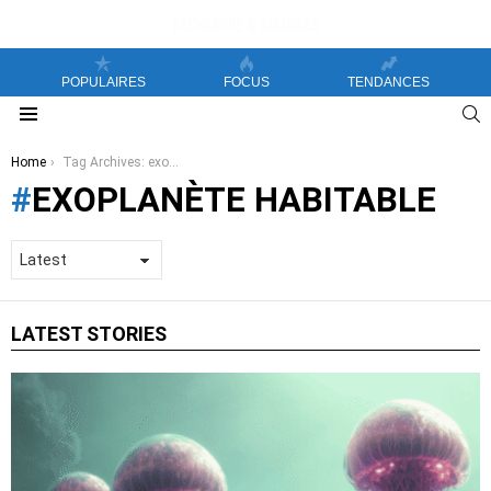
POPULAIRES
FOCUS
TENDANCES
S
Menu
You are here:
Home
Tag Archives: exoplanète habitable
EXOPLANÈTE HABITABLE
LATEST STORIES