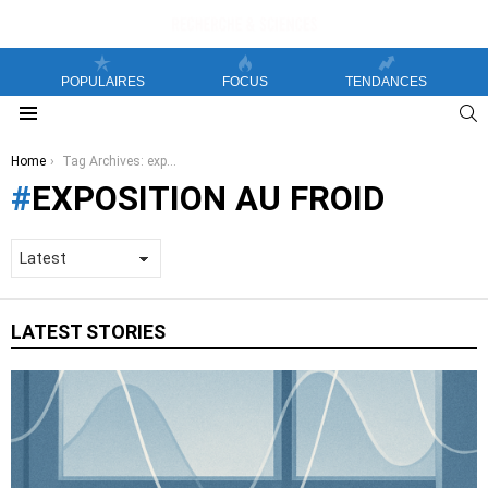
POPULAIRES
FOCUS
TENDANCES
S
Menu
You are here:
Home
Tag Archives: exposition au froid
EXPOSITION AU FROID
LATEST STORIES