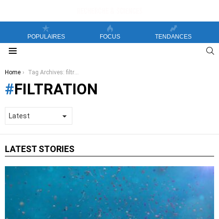
POPULAIRES
FOCUS
TENDANCES
S
Menu
You are here:
Home
Tag Archives: filtration
FILTRATION
LATEST STORIES