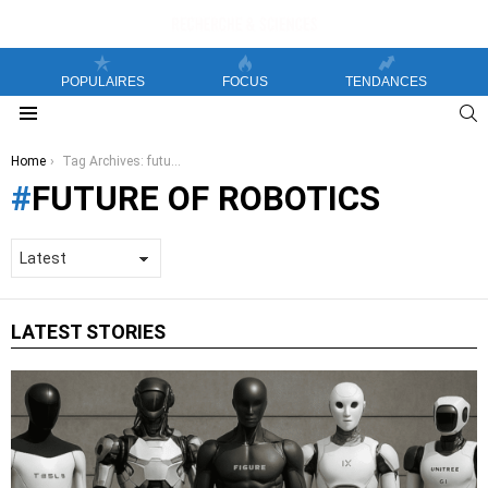
POPULAIRES
FOCUS
TENDANCES
S
Menu
You are here:
Home
Tag Archives: future of robotics
FUTURE OF ROBOTICS
LATEST STORIES