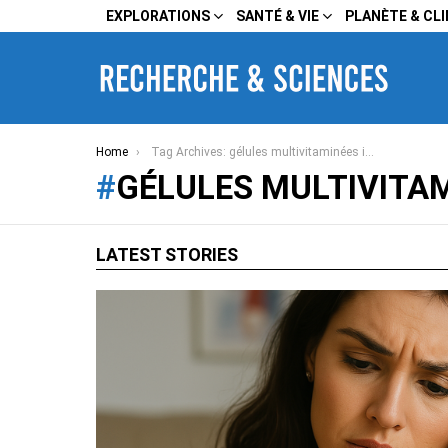
EXPLORATIONS
SANTÉ & VIE
PLANÈTE & CL
You are here:
Home
Tag Archives: gélules multivitaminées inutile
GÉLULES MULTIVITAM
LATEST STORIES