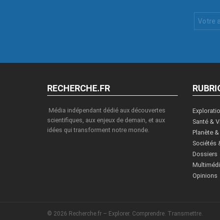
Votre
Email
:
RECHERCHE.FR
RUBRI
Média indépendant dédié aux découvertes
Explorati
scientifiques, aux enjeux de demain, et aux
Santé & V
idées qui transforment notre monde.
Planète &
Sociétés 
Dossiers
Multiméd
Opinions
© 2026 Recherche.fr – Explorer. Comprendre. Transmettre.