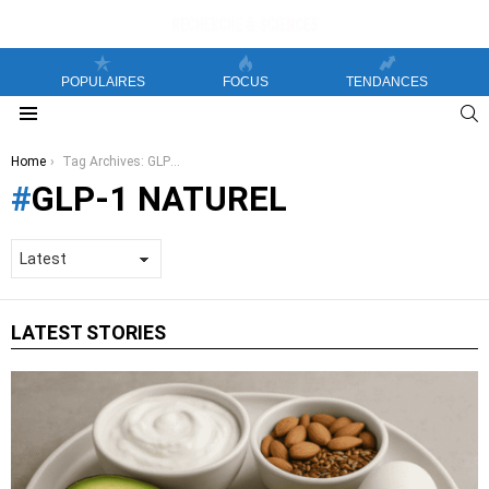
POPULAIRES
FOCUS
TENDANCES
S
Menu
You are here:
Home
Tag Archives: GLP-1 naturel
GLP-1 NATUREL
LATEST STORIES