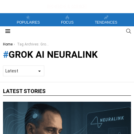
POPULAIRES
FOCUS
TENDANCES
S
Menu
You are here:
Home
Tag Archives: Grok AI Neuralink
GROK AI NEURALINK
LATEST STORIES