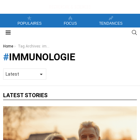
POPULAIRES
FOCUS
TENDANCES
S
Menu
You are here:
Home
Tag Archives: immunologie
IMMUNOLOGIE
LATEST STORIES