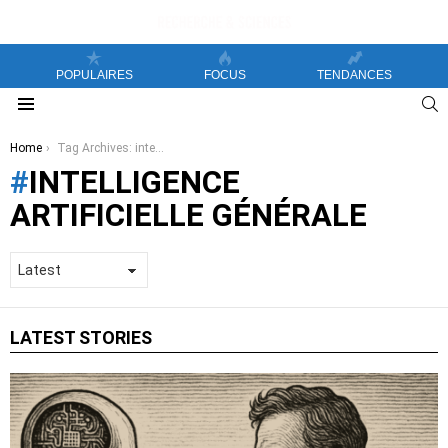
POPULAIRES
FOCUS
TENDANCES
S
Menu
You are here:
Home
Tag Archives: intelligence artificielle générale
INTELLIGENCE
ARTIFICIELLE GÉNÉRALE
LATEST STORIES