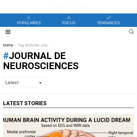
POPULAIRES
FOCUS
TENDANCES
S
Menu
You are here:
Home
Tag Archives: journal de neurosciences
JOURNAL DE
NEUROSCIENCES
LATEST STORIES