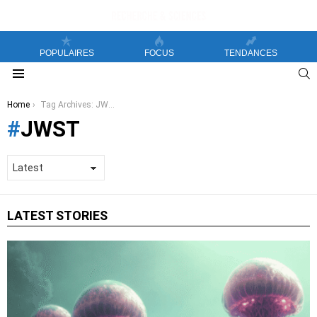
POPULAIRES
FOCUS
TENDANCES
S
Menu
You are here:
Home
Tag Archives: JWST
JWST
LATEST STORIES