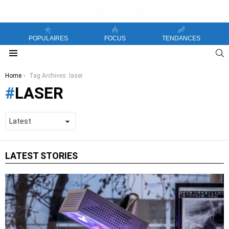
POPULAIRES
FOCUS
TENDANCES
S
Menu
You are here:
Home
Tag Archives: laser
LASER
LATEST STORIES