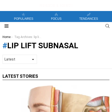
POPULAIRES
FOCUS
TENDANCES
S
Menu
You are here:
Home
Tag Archives: lip lift subnasal
LIP LIFT SUBNASAL
LATEST STORIES