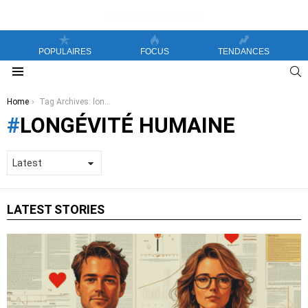
POPULAIRES
FOCUS
TENDANCES
S
Menu
You are here:
Home
Tag Archives: longévité humaine
LONGÉVITÉ HUMAINE
LATEST STORIES