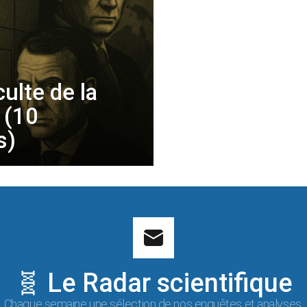
ulte de la
 (10
s)
🧬 Le Radar scientifique
Chaque semaine une sélection de nos enquêtes et analyses.