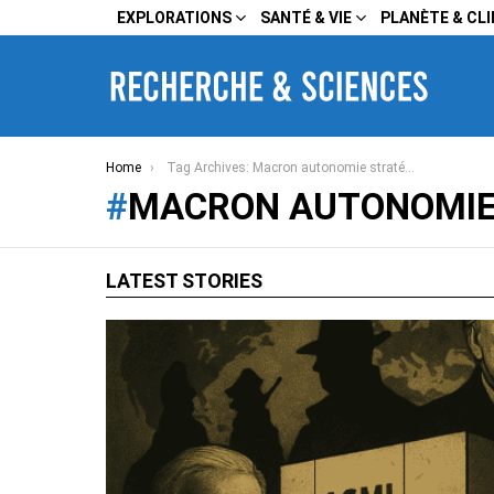
EXPLORATIONS
SANTÉ & VIE
PLANÈTE & CL
You are here:
Home
Tag Archives: Macron autonomie stratégique
MACRON AUTONOMIE
LATEST STORIES