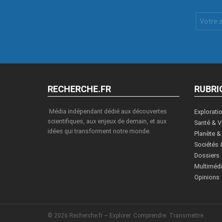
Votre
Email
:
RECHERCHE.FR
RUBRI
Média indépendant dédié aux découvertes
Explorati
scientifiques, aux enjeux de demain, et aux
Santé & V
idées qui transforment notre monde.
Planète &
Sociétés 
Dossiers
Multiméd
Opinions
© 2026 Recherche.fr – Explorer. Comprendre. Transmettre.