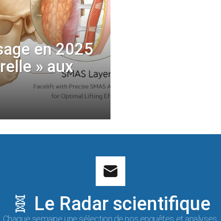
sage en 2025
urelle » aux
🧬 Le Radar scientifique
Chaque semaine une sélection de nos enquêtes et analyses.