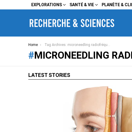
EXPLORATIONS
SANTÉ & VIE
PLANÈTE & CL
You are here:
Home
Tag Archives: microneedling radiofréquence risques
MICRONEEDLING RAD
LATEST STORIES