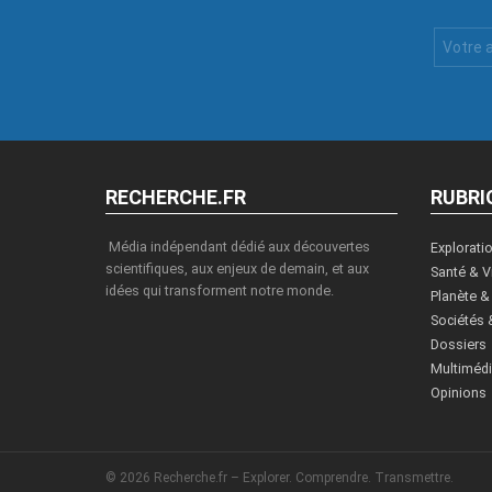
Votre
Email
:
RECHERCHE.FR
RUBRI
Média indépendant dédié aux découvertes
Explorati
scientifiques, aux enjeux de demain, et aux
Santé & V
idées qui transforment notre monde.
Planète &
Sociétés 
Dossiers
Multiméd
Opinions
© 2026 Recherche.fr – Explorer. Comprendre. Transmettre.