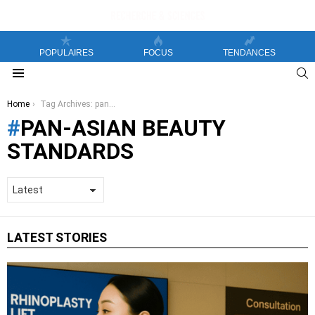
POPULAIRES
FOCUS
TENDANCES
S
Menu
You are here:
Home
Tag Archives: pan-asian beauty standards
PAN-ASIAN BEAUTY
STANDARDS
LATEST STORIES