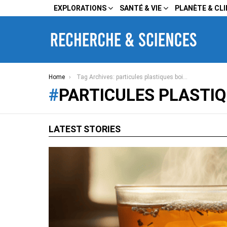
EXPLORATIONS
SANTÉ & VIE
PLANÈTE & CL
You are here:
Home
Tag Archives: particules plastiques boisson chaude
PARTICULES PLASTI
LATEST STORIES