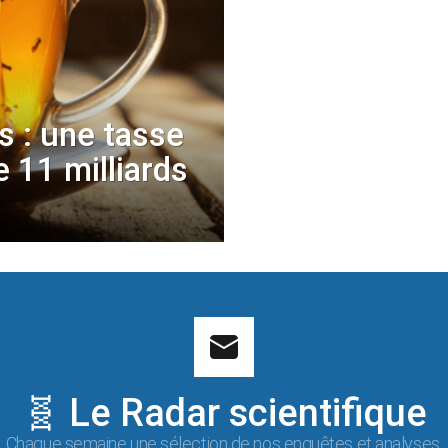
s : une tasse
e 11 milliards
🧬 Le Radar scientifique
Chaque semaine une sélection de nos enquêtes et analyses.