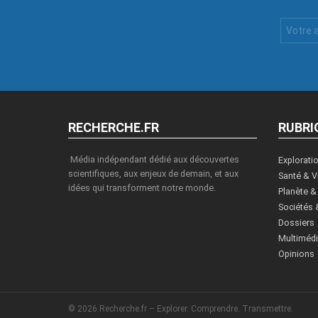
Votre
Email
:
RECHERCHE.FR
RUBRI
Média indépendant dédié aux découvertes
Explorati
scientifiques, aux enjeux de demain, et aux
Santé & V
idées qui transforment notre monde.
Planète &
Sociétés 
Dossiers
Multiméd
Opinions
© 2026 Recherche.fr – Explorer. Comprendre. Transmettre.