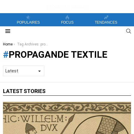
POPULAIRES
FOCUS
TENDANCES
S
Menu
You are here:
Home
Tag Archives: propagande textile
PROPAGANDE TEXTILE
LATEST STORIES