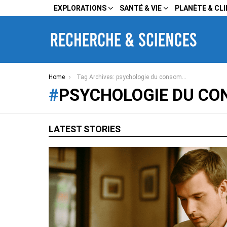
EXPLORATIONS
SANTÉ & VIE
PLANÈTE & CL
You are here:
Home
Tag Archives: psychologie du consommateur en restauration
PSYCHOLOGIE DU CO
LATEST STORIES