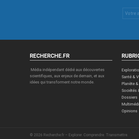
Votre
Email
:
RECHERCHE.FR
RUBRI
Média indépendant dédié aux découvertes
Explorati
scientifiques, aux enjeux de demain, et aux
Santé & V
idées qui transforment notre monde.
Planète &
Sociétés 
Dossiers
Multiméd
Opinions
© 2026 Recherche.fr – Explorer. Comprendre. Transmettre.