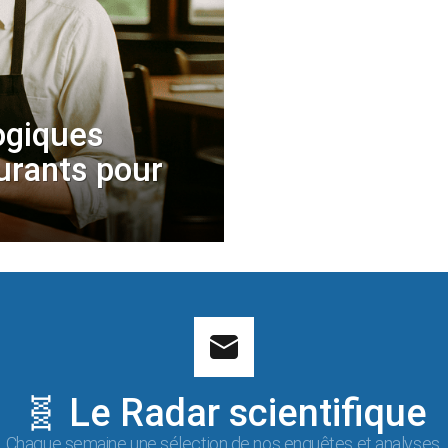
ogiques
aurants pour
🧬 Le Radar scientifique
Chaque semaine une sélection de nos enquêtes et analyses.