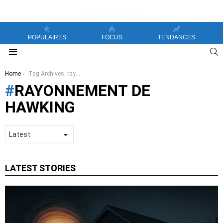
POPULAIRES
FOCUS
TENDANCES
S
Menu
You are here:
Home
Tag Archives: rayonnement de Hawking
RAYONNEMENT DE
HAWKING
LATEST STORIES