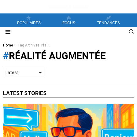
POPULAIRES
FOCUS
TENDANCES
S
Menu
You are here:
Home
Tag Archives: réalité augmentée
RÉALITÉ AUGMENTÉE
LATEST STORIES