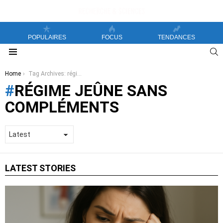
POPULAIRES
FOCUS
TENDANCES
S
Menu
You are here:
Home
Tag Archives: régime jeûne sans compléments
RÉGIME JEÛNE SANS
COMPLÉMENTS
LATEST STORIES