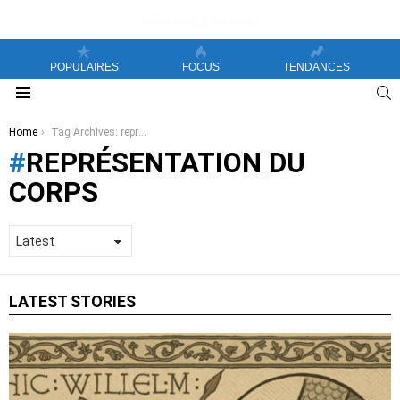
POPULAIRES
FOCUS
TENDANCES
S
Menu
You are here:
Home
Tag Archives: représentation du corps
REPRÉSENTATION DU
CORPS
LATEST STORIES