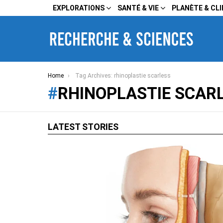
EXPLORATIONS
SANTÉ & VIE
PLANÈTE & CL
You are here:
Home
Tag Archives: rhinoplastie scarless
RHINOPLASTIE SCAR
LATEST STORIES