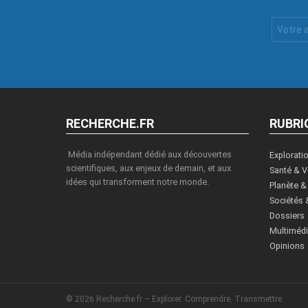
Votre
Email
:
RECHERCHE.FR
RUBRI
Média indépendant dédié aux découvertes
Explorati
scientifiques, aux enjeux de demain, et aux
Santé & V
idées qui transforment notre monde.
Planète &
Sociétés 
Dossiers
Multiméd
Opinions
© 2026 Recherche.fr – Explorer. Comprendre. Transmettre.