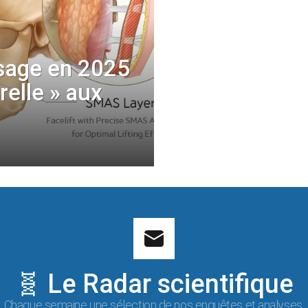
sage en 2025
urelle » aux
🧬 Le Radar scientifique
Chaque semaine une sélection de nos enquêtes et analyses.