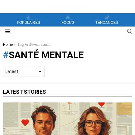
POPULAIRES
FOCUS
TENDANCES
S
Menu
You are here:
Home
Tag Archives: santé mentale
SANTÉ MENTALE
LATEST STORIES