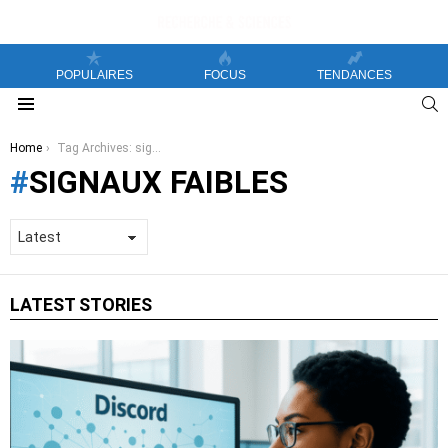
POPULAIRES
FOCUS
TENDANCES
S
Menu
You are here:
Home
Tag Archives: signaux faibles
SIGNAUX FAIBLES
LATEST STORIES