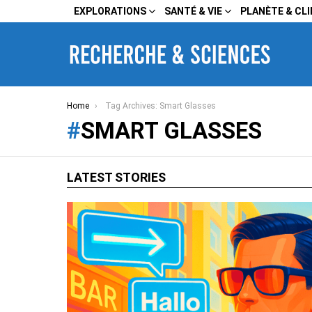
EXPLORATIONS
SANTÉ & VIE
PLANÈTE & CL
You are here:
Home
Tag Archives: Smart Glasses
SMART GLASSES
LATEST STORIES