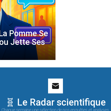
: La Pomme Se
ou Jette Ses
🧬 Le Radar scientifique
Chaque semaine une sélection de nos enquêtes et analyses.