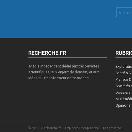
Votre
Email
:
RECHERCHE.FR
RUBRI
Média indépendant dédié aux découvertes
Explorati
scientifiques, aux enjeux de demain, et aux
Santé & V
idées qui transforment notre monde.
Planète &
Sociétés 
Dossiers
Multiméd
Opinions
© 2026 Recherche.fr – Explorer. Comprendre. Transmettre.